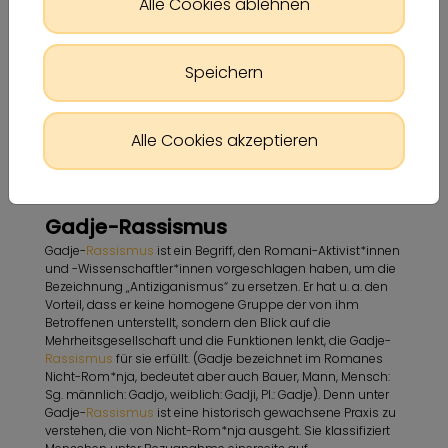
Alle Cookies ablehnen
Speichern
Alle Cookies akzeptieren
Gadje-Rassismus
Gadje-
Rassismus
ist ein Begriff, den Romani-Aktivist*innen
und -Wissenschaftler*innen vorgeschlagen haben, um die
Bezeichnung „Antiziganismus“ zu ersetzen. Er hat u. a. den
Vorteil, dass er keine homogene Gruppe der von ihm
Betroffenen unterstellt, sondern den Blick auf die
Mehrheitsgesellschaft und die Funktionen lenkt, die Gadje-
Rassismus
für sie erfüllt. (Gadje bezeichnet im Romanes
Nicht-Rom*nja, bedeutet aber auch Bauer, Mann, Mensch:
Sg. männlich: Gadjo, weiblich: Gadji, Pl.: Gadje). Denn unter
Gadje-
Rassismus
ist eine historisch gewachsene Praxis zu
verstehen, die von Nicht-Rom*nja ausgeht. Sie klassifiziert