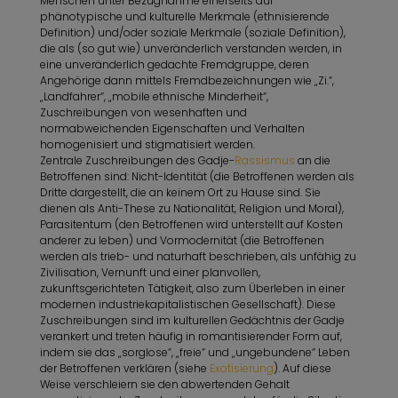
Menschen unter Bezugnahme einerseits auf
phänotypische und kulturelle Merkmale (ethnisierende
Definition) und/oder soziale Merkmale (soziale Definition),
die als (so gut wie) unveränderlich verstanden werden, in
eine unveränderlich gedachte Fremdgruppe, deren
Angehörige dann mittels Fremdbezeichnungen wie „Zi.“,
„Landfahrer“, „mobile ethnische Minderheit“,
Zuschreibungen von wesenhaften und
normabweichenden Eigenschaften und Verhalten
homogenisiert und stigmatisiert werden.
Zentrale Zuschreibungen des Gadje-
Rassismus
an die
Betroffenen sind: Nicht-Identität (die Betroffenen werden als
Dritte dargestellt, die an keinem Ort zu Hause sind. Sie
dienen als Anti-These zu Nationalität, Religion und Moral),
Parasitentum (den Betroffenen wird unterstellt auf Kosten
anderer zu leben) und Vormodernität (die Betroffenen
werden als trieb- und naturhaft beschrieben, als unfähig zu
Zivilisation, Vernunft und einer planvollen,
zukunftsgerichteten Tätigkeit, also zum Überleben in einer
modernen industriekapitalistischen Gesellschaft). Diese
Zuschreibungen sind im kulturellen Gedächtnis der Gadje
verankert und treten häufig in romantisierender Form auf,
indem sie das „sorglose“, „freie“ und „ungebundene“ Leben
der Betroffenen verklären (siehe
Exotisierung
). Auf diese
Weise verschleiern sie den abwertenden Gehalt