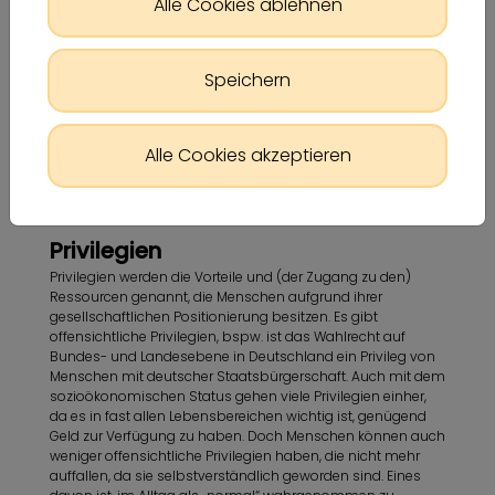
Alle Cookies ablehnen
Speichern
Alle Cookies akzeptieren
Privilegien
Privilegien werden die Vorteile und (der Zugang zu den)
Ressourcen genannt, die Menschen aufgrund ihrer
gesellschaftlichen Positionierung besitzen. Es gibt
offensichtliche Privilegien, bspw. ist das Wahlrecht auf
Bundes- und Landesebene in Deutschland ein Privileg von
Menschen mit deutscher Staatsbürgerschaft. Auch mit dem
sozioökonomischen Status gehen viele Privilegien einher,
da es in fast allen Lebensbereichen wichtig ist, genügend
Geld zur Verfügung zu haben. Doch Menschen können auch
weniger offensichtliche Privilegien haben, die nicht mehr
auffallen, da sie selbstverständlich geworden sind. Eines