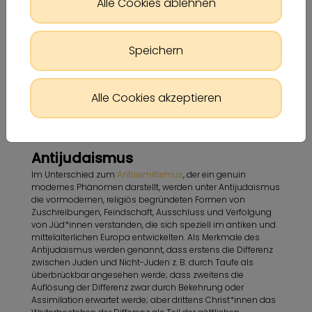
Alle Cookies ablehnen
Speichern
Alle Cookies akzeptieren
Antijudaismus
Im Unterschied zum
Antisemitismus
, der ein genuin
modernes Phänomen darstellt, werden unter Antijudaismus
die vormodernen, religiös begründeten Formen von
Zuschreibungen, Feindschaft, Ausschluss und Verfolgung
von Jüd*innen verstanden, die sich speziell im antiken und
mittelalterlichen Europa entwickelten. Als Merkmale des
Antijudaismus werden genannt, dass erstens die Differenz
zwischen Juden und Nicht-Juden z. B. durch Taufe als
überbrückbar angesehen werde; dass zweitens die
Auflösung der Differenz zwar durch Bekehrung oder
Assimilation erwartet werde; aber drittens Christ*innen das