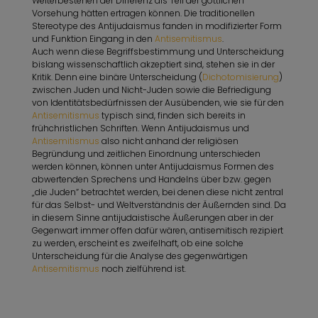
Weiterbestehen der Differenz als Teil der göttlichen
Vorsehung hätten ertragen können. Die traditionellen
Stereotype des Antijudaismus fanden in modifizierter Form
und Funktion Eingang in den
Antisemitismus
.
Auch wenn diese Begriffsbestimmung und Unterscheidung
bislang wissenschaftlich akzeptiert sind, stehen sie in der
Kritik. Denn eine binäre Unterscheidung (
Dichotomisierung
)
zwischen Juden und Nicht-Juden sowie die Befriedigung
von Identitätsbedürfnissen der Ausübenden, wie sie für den
Antisemitismus
typisch sind, finden sich bereits in
frühchristlichen Schriften. Wenn Antijudaismus und
Antisemitismus
also nicht anhand der religiösen
Begründung und zeitlichen Einordnung unterschieden
werden können, können unter Antijudaismus Formen des
abwertenden Sprechens und Handelns über bzw. gegen
„die Juden“ betrachtet werden, bei denen diese nicht zentral
für das Selbst- und Weltverständnis der Äußernden sind. Da
in diesem Sinne antijudaistische Äußerungen aber in der
Gegenwart immer offen dafür wären, antisemitisch rezipiert
zu werden, erscheint es zweifelhaft, ob eine solche
Unterscheidung für die Analyse des gegenwärtigen
Antisemitismus
noch zielführend ist.