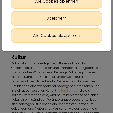
Alle Cookies ablehnen
Speichern
Alle Cookies akzeptieren
Kultur
Kultur ist ein mehrdeutiger Begriff, der sich um die
Gesamtheit der materiellen und immateriellen Ergebnisse
menschlicher Wirkens dreht. Der enge Kulturbegriff bezieht
sich auf Kunst und Geisteskultur, der weite auf die
Lebenswelt des Menschen. Im Gegensatz zu klassischen
Definitionen einer weitgehend homogenen, statischen und
in sich geschlossenen Kultur (
Kulturalismus
), die als
Kollektiv verstanden wird, wird heute hervorgehoben, dass
Kultur einem ständigen Veränderungsprozess unterliegt, in
sich heterogen ist, nicht an ein bestimmtes Territorium
gebunden und fließend ist. Menschen werden zudem als