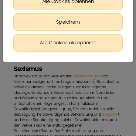
Alle Cookies ablehnen
Speichern
Alle Cookies akzeptieren
Sexismus
Unter Sexismus wird jede Art der
Diskriminierung
von
Menschen aufgrund ihres (zugeschriebenen) Geschlechts
sowie die diesen Erscheinungen zugrunde liegende
Ideologie verstanden. Sexismus findet sich in Vorurteilen
und Weltanschauungen, in sozialen, rechtlichen und
wirtschaftlichen Regelungen, in Form faktischer
Gewalttätigkeit (Vergewaltigung, Frauenhandel, sexuelle
Belästigung, herabwürdigende Behandlung und
Sprache
)
und in der Rechtfertigung solcher Gewaltstrukturen durch
den Verweis auf eine „naturgegebene“
Geschlechterdifferenz. Der Problematisierung und