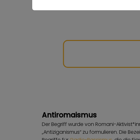
Antiromaismus
Der Begriff wurde von Romani-Aktivist*in
„Antiziganismus“ zu formulieren. Die Be
Begriffe für
Gadje-Rassismus
, die die 