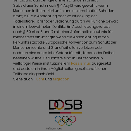
Verfolgung aus den genannten Gründen vorliegt.
Subsidiärer Schutz nach § 4 AsylG wird gewährt, wenn
Menschen in ihrem Herkunftsland ein ernsthafter Schaden
droht, z. B. die Androhung oder Vollstreckung der
Todesstrafe, Folter oder Bedrohung durch willkürliche Gewalt
in einem bewaffneten Konflikt. Ein Abschiebungsverbot
nach § 60 Abs. 5 und 7 mit einer Aufenthaltserlaubnis für
mindestens ein Jahr gilt, wenn die Abschiebung in den
Herkunftsstaat die Europäische Konvention zum Schutz der
Menschenrechte und Grundfreiheiten verletzen oder
dadurch eine erhebliche Gefahr für Leib, Leben oder Freiheit
bestehen würde. Geflüchtete sind in Deutschland in
vielfältiger Weise institutionellem
Rassismus
ausgesetzt
und dadurch in ihren Möglichkeiten gesellschaftlicher
Teilhabe eingeschränkt.
Siehe auch
Flucht
und
Migration