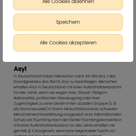
Alle Cookies ablehnen
Speichern
Alle Cookies akzeptieren
Asyl
In Deutschland haben Menschen nach Art. 16a Abs. 1 des
Grundgesetzes das Recht, Asyl zu beantragen. Menschen
erhalten Asyl in Deutschland mit einer Aufenthaltserlaubnis
für drei Jahre, wenn sie wegen ihrer „Rasse“, Religion,
Nationalität, politischen Überzeugung oder ihrer
Zugehörigkeit zu einer bestimmten sozialen Gruppe (z. B.
als Homosexuelle) in ihrem Herkunftsland einer schweren
Menschenrechtsverletzung ausgesetzt sind. Internationalen
Schutz als Flüchtling nach der Genfer Flüchtlingskonvention
mit einer Aufenthaltserlaubnis für drei Jahre erhalten sie
gemäß § 3 Asylgesetz, wenn eine begründete Furcht vor