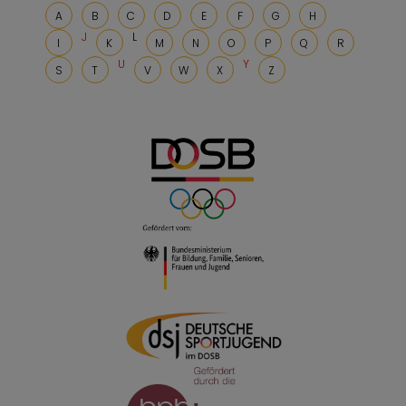
A
B
C
D
E
F
G
H
J
L
I
K
M
N
O
P
Q
R
U
Y
S
T
V
W
X
Z