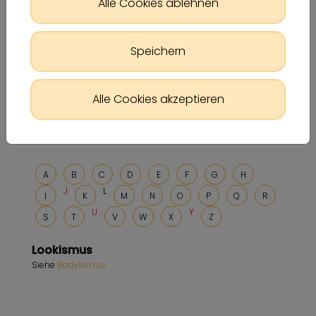
Alle Cookies ablehnen
Speichern
Alle Cookies akzeptieren
A
B
C
D
E
F
G
H
J
L
I
K
M
N
O
P
Q
R
U
Y
S
T
V
W
X
Z
Lookismus
Siehe
Bodyismus