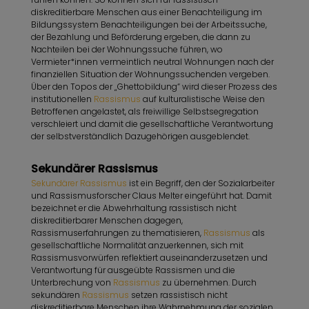
diskreditierbare Menschen aus einer Benachteiligung im
Bildungssystem Benachteiligungen bei der Arbeitssuche,
der Bezahlung und Beförderung ergeben, die dann zu
Nachteilen bei der Wohnungssuche führen, wo
Vermieter*innen vermeintlich neutral Wohnungen nach der
finanziellen Situation der Wohnungssuchenden vergeben.
Über den Topos der „Ghettobildung“ wird dieser Prozess des
institutionellen
Rassismus
auf kulturalistische Weise den
Betroffenen angelastet, als freiwillige Selbstsegregation
verschleiert und damit die gesellschaftliche Verantwortung
der selbstverständlich Dazugehörigen ausgeblendet.
Sekundärer Rassismus
Sekundärer Rassismus
ist ein Begriff, den der Sozialarbeiter
und Rassismusforscher Claus Melter eingeführt hat. Damit
bezeichnet er die Abwehrhaltung rassistisch nicht
diskreditierbarer Menschen dagegen,
Rassismuserfahrungen zu thematisieren,
Rassismus
als
gesellschaftliche Normalität anzuerkennen, sich mit
Rassismusvorwürfen reflektiert auseinanderzusetzen und
Verantwortung für ausgeübte Rassismen und die
Unterbrechung von
Rassismus
zu übernehmen. Durch
sekundären
Rassismus
setzen rassistisch nicht
diskreditierbare Menschen ihre Wahrnehmung der sozialen