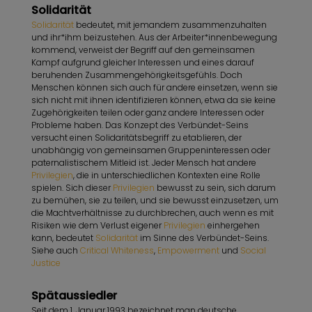
Solidarität
Solidarität
bedeutet, mit jemandem zusammenzuhalten
und ihr*ihm beizustehen. Aus der Arbeiter*innenbewegung
kommend, verweist der Begriff auf den gemeinsamen
Kampf aufgrund gleicher Interessen und eines darauf
beruhenden Zusammengehörigkeitsgefühls. Doch
Menschen können sich auch für andere einsetzen, wenn sie
sich nicht mit ihnen identifizieren können, etwa da sie keine
Zugehörigkeiten teilen oder ganz andere Interessen oder
Probleme haben. Das Konzept des Verbündet-Seins
versucht einen Solidaritätsbegriff zu etablieren, der
unabhängig von gemeinsamen Gruppeninteressen oder
paternalistischem Mitleid ist. Jeder Mensch hat andere
Privilegien
, die in unterschiedlichen Kontexten eine Rolle
spielen. Sich dieser
Privilegien
bewusst zu sein, sich darum
zu bemühen, sie zu teilen, und sie bewusst einzusetzen, um
die Machtverhältnisse zu durchbrechen, auch wenn es mit
Risiken wie dem Verlust eigener
Privilegien
einhergehen
kann, bedeutet
Solidarität
im Sinne des Verbündet-Seins.
Siehe auch
Critical Whiteness
,
Empowerment
und
Social
Justice
Spätaussiedler
Seit dem 1. Januar 1993 bezeichnet man deutsche