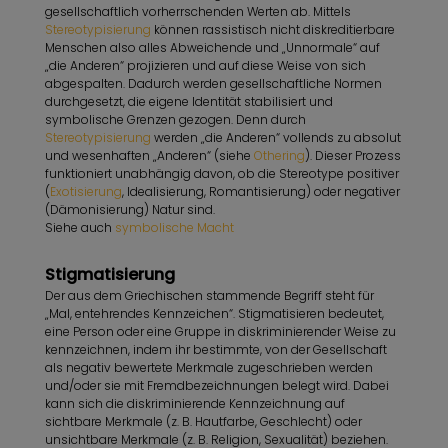
gesellschaftlich vorherrschenden Werten ab. Mittels
Stereotypisierung
können rassistisch nicht diskreditierbare
Menschen also alles Abweichende und „Unnormale“ auf
„die Anderen“ projizieren und auf diese Weise von sich
abgespalten. Dadurch werden gesellschaftliche Normen
durchgesetzt, die eigene Identität stabilisiert und
symbolische Grenzen gezogen. Denn durch
Stereotypisierung
werden „die Anderen“ vollends zu absolut
und wesenhaften „Anderen“ (siehe
Othering
). Dieser Prozess
funktioniert unabhängig davon, ob die Stereotype positiver
(
Exotisierung
, Idealisierung, Romantisierung) oder negativer
(Dämonisierung) Natur sind.
Siehe auch
symbolische Macht
Stigmatisierung
Der aus dem Griechischen stammende Begriff steht für
„Mal, entehrendes Kennzeichen“. Stigmatisieren bedeutet,
eine Person oder eine Gruppe in diskriminierender Weise zu
kennzeichnen, indem ihr bestimmte, von der Gesellschaft
als negativ bewertete Merkmale zugeschrieben werden
und/oder sie mit Fremdbezeichnungen belegt wird. Dabei
kann sich die diskriminierende Kennzeichnung auf
sichtbare Merkmale (z. B. Hautfarbe, Geschlecht) oder
unsichtbare Merkmale (z. B. Religion, Sexualität) beziehen.