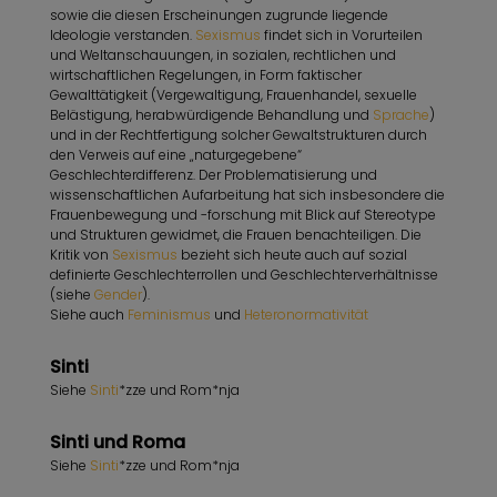
sowie die diesen Erscheinungen zugrunde liegende
Ideologie verstanden.
Sexismus
findet sich in Vorurteilen
und Weltanschauungen, in sozialen, rechtlichen und
wirtschaftlichen Regelungen, in Form faktischer
Gewalttätigkeit (Vergewaltigung, Frauenhandel, sexuelle
Belästigung, herabwürdigende Behandlung und
Sprache
)
und in der Rechtfertigung solcher Gewaltstrukturen durch
den Verweis auf eine „naturgegebene“
Geschlechterdifferenz. Der Problematisierung und
wissenschaftlichen Aufarbeitung hat sich insbesondere die
Frauenbewegung und -forschung mit Blick auf Stereotype
und Strukturen gewidmet, die Frauen benachteiligen. Die
Kritik von
Sexismus
bezieht sich heute auch auf sozial
definierte Geschlechterrollen und Geschlechterverhältnisse
(siehe
Gender
).
Siehe auch
Feminismus
und
Heteronormativität
Sinti
Siehe
Sinti
*zze und Rom*nja
Sinti und Roma
Siehe
Sinti
*zze und Rom*nja