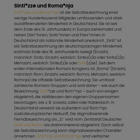
Sinti*zze und Roma*nja
Sinti*zze und Roma*nja
ist die Selbstbezeichnung einer
wenige Hundertausend Mitglieder umfassenden und stark
ausdifferenzierten Minderheit in Deutschland. Sie ist seit
dem Ende des 14. Jahrhunderts in Europa beheimatet und
neben Dän*innen, Sorb*innen und Fries*innen in
Deutschland als nationale Minderheit anerkannt. „Sinti“ ist
als Selbstbezeichnung der deutschsprachigen Minderheit
erstmals Ende des 18. Jahrhunderts belegt (Einzahl,
männlich: Sinto; Einzahl, weiblich: Sintez(z)a oder Sintiz(z)a;
Mehrzahl, weiblich: Sintez(z)e oder
Sinti
(z)ze). Seit dem
ersten Internationalen Romani Kongress ist „Roma“ (Einzahl,
männlich: Rom; Einzahl, weiblich: Romni; Mehrzahl, weiblich:
Romnja) die offizielle Selbstbezeichnung. Sie umfasst
zahlreiche Romani-Gruppen und wird daher – wie auch die
Bezeichnung
Sinti
*zze und Rom*nja – auch von einigen
abgelehnt, die stattdessen den eigenen Gruppennamen
bevorzugen, wie z. B. Lowara, Lalleri oder Kalderasch. In
Deutschland verweist sie außerdem auf Rom*nja
südosteuropäischer Herkunft. Die stigmatisierende
Fremdbezeichnung als „Zi.“ wird vom Zentralrat Deutscher
Sinti und Roma
als diskriminierend abgelehnt. Doch selbst
die Selbstbezeichnung kann stigmatisierenden Charakter
annehmen.
Sinti*zze und Roma*nja
sind vielfacher