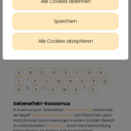
Alle Cookies ablehnen
Speichern
Alle Cookies akzeptieren
A
B
C
D
E
F
G
H
J
I
K
L
M
N
O
P
Q
S
U
Y
R
T
V
W
X
Z
Seiteneffekt-Rassismus
In Anlehnung an Seiteneffekt-
Diskriminierung
bezeichnet
der Begriff
Seiteneffekt-Rassismus
das Phänomen, dass
institutionelle Diskriminierungen in einem sozialen Bereich
zu institutionellem
Rassismus
durch Gleichbehandlung
führen können. So können sich für rassistisch