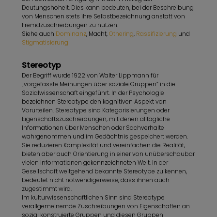
Deutungshoheit. Dies kann bedeuten, bei der Beschreibung
von Menschen stets ihre Selbstbezeichnung anstatt von
Fremdzuschreibungen zu nutzen.
Siehe auch
Dominanz
, Macht,
Othering
,
Rassifizierung
und
Stigmatisierung
Stereotyp
Der Begriff wurde 1922 von Walter Lippmann für
„vorgefasste Meinungen über soziale Gruppen” in die
Sozialwissenschaft eingeführt. In der Psychologie
bezeichnen Stereotype den kognitiven Aspekt von
Vorurteilen. Stereotype sind Kategorisierungen oder
Eigenschaftszuschreibungen, mit denen alltägliche
Informationen über Menschen oder Sachverhalte
wahrgenommen und im Gedächtnis gespeichert werden.
Sie reduzieren Komplexität und vereinfachen die Realität,
bieten aber auch Orientierung in einer von unüberschaubar
vielen Informationen gekennzeichneten Welt. In der
Gesellschaft weitgehend bekannte Stereotype zu kennen,
bedeutet nicht notwendigerweise, dass ihnen auch
zugestimmt wird.
Im kulturwissenschaftlichen Sinn sind Stereotype
verallgemeinernde Zuschreibungen von Eigenschaften an
sozial konstruierte Gruppen und diesen Gruppen