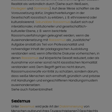
Realität als verbindlich durch (Siehe auch Weißsein,
Privilegien
und
Dominanz
). Auf diese Weise schaffen sie die
Voraussetzung dafür, Ungleichverteilungen in der
Gesellschaft rassistisch zu erklären, z. B. ethnisierend oder
kulturalisierend.
Sekundärer Rassismus
äußert sich auf
interaktionaler, institutioneller und gesellschaftlich-
kultureller Ebene, z. B. wenn berichtete
Rassismuserfahrungen geleugnet werden; wenn die
Auseinandersetzung mit
Rassismus
als „zusätzliche“
Aufgabe anstatt als Teil von Professionalität und
notwendiger Inhalt der pädagogischen Ausbildung
verstanden wird; wenn öffentliche Diskurse vorherrschen, in
denen
Rassismus
auf körperliche Gewalt reduziert, oder als
Ausnahme von einer sonst nicht rassistischen Normalität
verstanden wird. Dem Begriff geht es nicht darum,
Rassismusvorwürfe vor Kritik zu schützen, sondern darum,
dass weiße Menschen sich ernsthaft, gründlich und präzise
mit Handlungen und eingeschliffenen Handlungsmustern
auseinandersetzen.
Siehe auch Farbenblindheit
Sexismus
Unter
Sexismus
wird jede Art der
Diskriminierung
von
Menschen aufgrund ihres (zugeschriebenen) Geschlechts