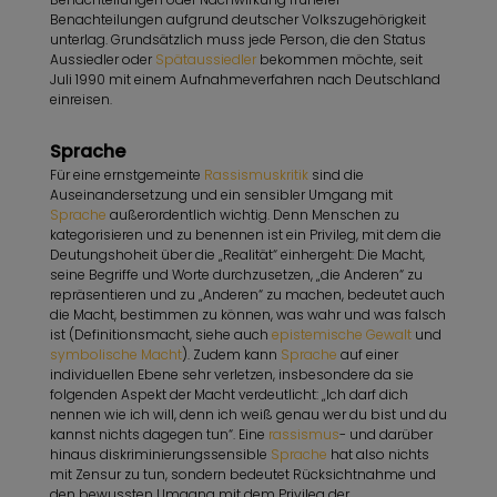
Benachteilungen aufgrund deutscher Volkszugehörigkeit
unterlag. Grundsätzlich muss jede Person, die den Status
Aussiedler oder
Spätaussiedler
bekommen möchte, seit
Juli 1990 mit einem Aufnahmeverfahren nach Deutschland
einreisen.
Sprache
Für eine ernstgemeinte
Rassismuskritik
sind die
Auseinandersetzung und ein sensibler Umgang mit
Sprache
außerordentlich wichtig. Denn Menschen zu
kategorisieren und zu benennen ist ein Privileg, mit dem die
Deutungshoheit über die „Realität“ einhergeht: Die Macht,
seine Begriffe und Worte durchzusetzen, „die Anderen“ zu
repräsentieren und zu „Anderen“ zu machen, bedeutet auch
die Macht, bestimmen zu können, was wahr und was falsch
ist (Definitionsmacht, siehe auch
epistemische Gewalt
und
symbolische Macht
). Zudem kann
Sprache
auf einer
individuellen Ebene sehr verletzen, insbesondere da sie
folgenden Aspekt der Macht verdeutlicht: „Ich darf dich
nennen wie ich will, denn ich weiß genau wer du bist und du
kannst nichts dagegen tun“. Eine
rassismus
- und darüber
hinaus diskriminierungssensible
Sprache
hat also nichts
mit Zensur zu tun, sondern bedeutet Rücksichtnahme und
den bewussten Umgang mit dem Privileg der