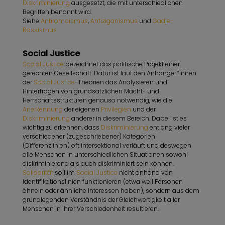
Diskriminierung
ausgesetzt, die mit unterschiedlichen
Begriffen benannt wird.
Siehe
Antiromaismus
,
Antiziganismus
und
Gadje-
Rassismus
Social Justice
Social Justice
bezeichnet das politische Projekt einer
gerechten Gesellschaft. Dafür ist laut den Anhänger*innen
der
Social Justice
-Theorien das Analysieren und
Hinterfragen von grundsätzlichen Macht- und
Herrschaftsstrukturen genauso notwendig, wie die
Anerkennung
der eigenen
Privilegien
und der
Diskriminierung
anderer in diesem Bereich. Dabei ist es
wichtig zu erkennen, dass
Diskriminierung
entlang vieler
verschiedener (zugeschriebener) Kategorien
(Differenzlinien) oft intersektional verläuft und deswegen
alle Menschen in unterschiedlichen Situationen sowohl
diskriminierend als auch diskriminiert sein können.
Solidarität
soll im
Social Justice
nicht anhand von
Identifikationslinien funktionieren (etwa weil Personen
ähneln oder ähnliche Interessen haben), sondern aus dem
grundlegenden Verständnis der Gleichwertigkeit aller
Menschen in ihrer Verschiedenheit resultieren.