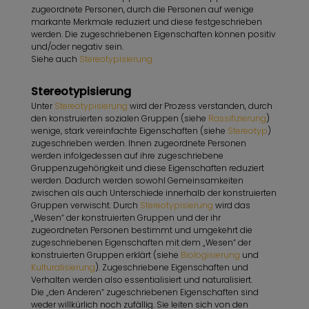
zugeordnete Personen, durch die Personen auf wenige
markante Merkmale reduziert und diese festgeschrieben
werden. Die zugeschriebenen Eigenschaften können positiv
und/oder negativ sein.
Siehe auch
Stereotypisierung
Stereotypisierung
Unter
Stereotypisierung
wird der Prozess verstanden, durch
den konstruierten sozialen Gruppen (siehe
Rassifizierung
)
wenige, stark vereinfachte Eigenschaften (siehe
Stereotyp
)
zugeschrieben werden. Ihnen zugeordnete Personen
werden infolgedessen auf ihre zugeschriebene
Gruppenzugehörigkeit und diese Eigenschaften reduziert
werden. Dadurch werden sowohl Gemeinsamkeiten
zwischen als auch Unterschiede innerhalb der konstruierten
Gruppen verwischt. Durch
Stereotypisierung
wird das
„Wesen“ der konstruierten Gruppen und der ihr
zugeordneten Personen bestimmt und umgekehrt die
zugeschriebenen Eigenschaften mit dem „Wesen“ der
konstruierten Gruppen erklärt (siehe
Biologisierung
und
Kulturalisierung
). Zugeschriebene Eigenschaften und
Verhalten werden also essentialisiert und naturalisiert.
Die „den Anderen“ zugeschriebenen Eigenschaften sind
weder willkürlich noch zufällig. Sie leiten sich von den