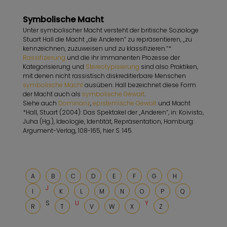
Symbolische Macht
Unter symbolischer Macht versteht der britische Soziologe
Stuart Hall die Macht „die Anderen“ zu repräsentieren, „zu
kennzeichnen, zuzuweisen und zu klassifizieren.“*
Rassifizierung
und die ihr immanenten Prozesse der
Kategorisierung und
Stereotypisierung
sind also Praktiken,
mit denen nicht rassistisch diskreditierbare Menschen
symbolische Macht
ausüben. Hall bezeichnet diese Form
der Macht auch als
symbolische Gewalt
.
Siehe auch
Dominanz
,
epistemische Gewalt
und Macht
*Hall, Stuart (2004): Das Spektakel der „Anderen“, in: Koivisto,
Juha (Hg.), Ideologie, Identität, Repräsentation, Hamburg:
Argument-Verlag, 108-165, hier S. 145.
A
B
C
D
E
F
G
H
J
I
K
L
M
N
O
P
Q
S
U
Y
R
T
V
W
X
Z