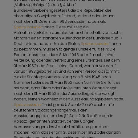
„Volkszugehörige” (nach § 4 Abs. 1
Bundesvertriebenengesetzes), die die Republiken der
ehemaligen Sowjetunion, Estland, Lettland oder Litauen
nach dem 31. Dezember 1992 verlassen haben, als
Spätaussiedler
*innen. Diese müssen ein
Aufnahmeverfahren durchlaufen und innerhalb von sechs
Monaten einen ständigen Aufenthalt in der Bundesrepublik
Deutschland haben. Um den Status
Spätaussiedler
*innen
zu bekommen, müssen folgende Punkte erfüllt sein: Die
Person muss: 1. seit dem 8. Mai 1945 oder 2. nach seiner
Vertreibung oder der Vertreibung eines Elternteils seit dem
31. März 1952 oder 3. seit seiner Geburt, wenn er vor dem 1.
Januar 1993 geboren ist und von einer Person abstammt ,
die die Stichtagsvoraussetzung des 8. Mai 1945 nach
Nummer 1 oder des 31. März 1952 nach Nummer 2 erfüllt, es
sei denn, dass Eltern oder Großeltern ihren Wohnsitz erst
nach dem 31. März 1952 in die Aussiedlergebiete verlegt
haben, seinen Wohnsitz in den Aussiedlungsgebieten hatte.
Spätaussiedler
*in ist gemäß Absatz 2 aaO auch ein*e
deutsche*r Staatsangehörige*r aus den
Aussiedlungsgebieten des § 1 Abs. 2 Nr. 3 außer den in
Absatz 1 genannten Staaten, der die übrigen
Voraussetzungen des Absatz 1 erfüllt und glaubhaft
machen kann, dass er am 31. Dezember 1992 oder danach
Benachteilungen oder Nachwirkung früherer